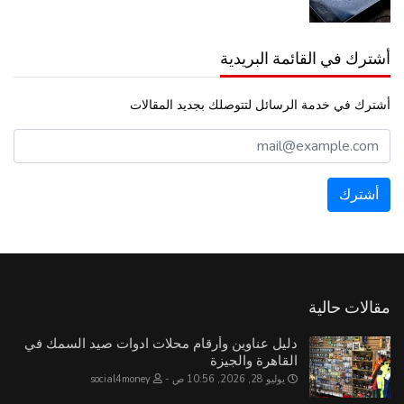
أشترك في القائمة البريدية
أشترك في خدمة الرسائل لتتوصلك بجديد المقالات
مقالات حالية
دليل عناوين وأرقام محلات ادوات صيد السمك في
القاهرة والجيزة
يوليو 28, 2026, 10:56 ص
social4money