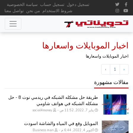
تسجيل دخول
تسجيل حساب
سياسة الخصوصية
شروط الاستخدام
من نحن
تواصل معنا
اخبار الموبايلات واسعارها
اخبار الموبايلات واسعارها
›
1
‹
مقالات مشهورة
طريقة حل مشكله الشبكه في ريدمي نوت 8 - حل
مشكله الشبكه في هواتف شاومي
يناير 7, 2022, 11:52 ص
social4money
الموبايل وقع في المياه والشاشة اسودت
أكتوبر 4, 2022, 6:44 م
Business man