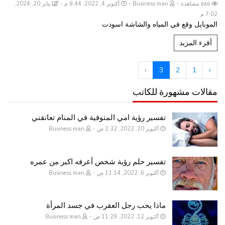
٥٨٥ مشاهدة
Business man
أكتوبر 4, 2022, 6:44 م
يناير 20, 2024,
7:02 م
الموبايل وقع في المياه والشاشة اسودت
أقرء المزيد
›
3
2
1
‹
مقالات مشهورة للكاتب
تفسير رؤية امي المتوفية في المنام تعانقني
أكتوبر 20, 2022, 2:32 ص
Business man
تفسير حلم رؤية شخص أعرفه اكبر من عمره
أكتوبر 6, 2022, 11:14 ص
Business man
ماذا يحب رجل العقرب في جسد المرأة
أكتوبر 12, 2022, 11:29 ص
Business man